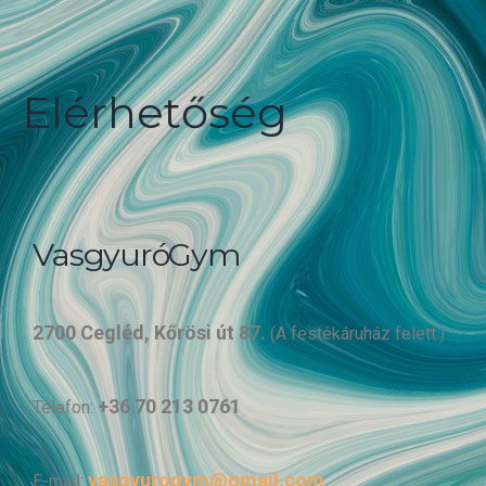
Elérhetőség
VasgyuróGym
2700 Cegléd, Kőrösi út 87.
(A festékáruház felett.)
+36 70 213 0761
Telefon:
vasgyurogym@gmail.com
E-mail: