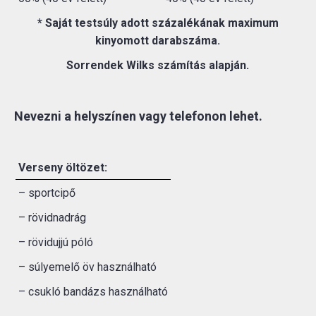
* Saját testsúly adott százalékának maximum
kinyomott darabszáma.
Sorrendek Wilks számítás alapján.
Nevezni a helyszínen vagy telefonon lehet.
Verseny öltözet:
– sportcipő
– rövidnadrág
– rövidujjú póló
– súlyemelő öv használható
– csukló bandázs használható