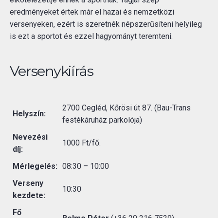
eredményeket értek már el hazai és nemzetközi
versenyeken, ezért is szeretnék népszerűsíteni helyileg
is ezt a sportot és ezzel hagyományt teremteni.
Versenykiírás
2700 Cegléd, Kőrösi út 87. (Bau-Trans
Helyszín:
festékáruház parkolója)
Nevezési
1000 Ft/fő.
díj:
Mérlegelés:
08:30 – 10:00
Verseny
10:30
kezdete:
Fő