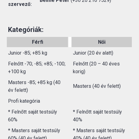
Belme Péter
(+36 20 216 7529)
szervező:
Kategóriák:
Férfi
Női
Junior -85; +85 kg
Junior (20 év alatt)
Felnőtt -70; -85; +85; -100;
Felnőtt (20 – 40 éves
+100 kg
korig)
Masters -85; +85 kg (40
Masters (40 év felett)
év felett)
Profi kategória
* Felnőtt saját testsúly
* Felnőtt saját testsúly
60%
40%
* Masters saját testsúly
* Masters saját testsúly
60% (40 év felett)
40% (40 év felett)