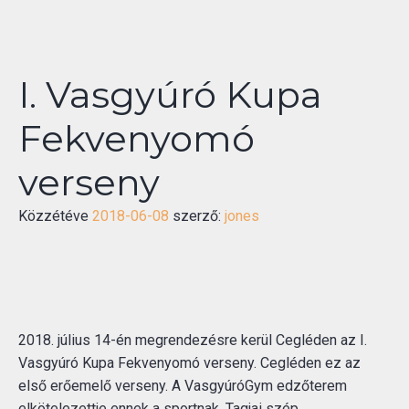
I. Vasgyúró Kupa
Fekvenyomó
verseny
Közzétéve
2018-06-08
szerző:
jones
2018. július 14-én megrendezésre kerül Cegléden az I.
Vasgyúró Kupa Fekvenyomó verseny. Cegléden ez az
első erőemelő verseny. A VasgyúróGym edzőterem
elkötelezettje ennek a sportnak. Tagjai szép