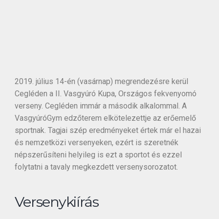
2019. július 14-én (vasárnap) megrendezésre kerül
Cegléden a II. Vasgyúró Kupa, Országos fekvenyomó
verseny. Cegléden immár a második alkalommal. A
VasgyúróGym edzőterem elkötelezettje az erőemelő
sportnak. Tagjai szép eredményeket értek már el hazai
és nemzetközi versenyeken, ezért is szeretnék
népszerűsíteni helyileg is ezt a sportot és ezzel
folytatni a tavaly megkezdett versenysorozatot.
Versenykiírás