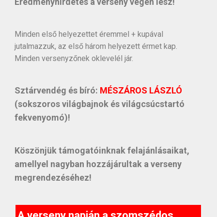
Eredményhirdetés a verseny végén lesz!
Minden első helyezettet éremmel + kupával
jutalmazzuk, az első három helyezett érmet kap.
Minden versenyzőnek oklevelél jár.
Sztárvendég és bíró:
MÉSZÁROS LÁSZLÓ
(sokszoros világbajnok és világcsúcstartó
fekvenyomó)!
Köszönjük támogatóinknak felajánlásaikat,
amellyel nagyban hozzájárultak a verseny
megrendezéséhez!
A verseny napján a szomszédos