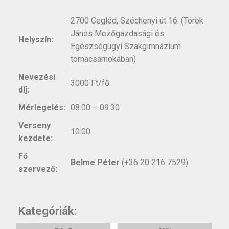
2700 Cegléd, Széchenyi út 16. (Török
János Mezőgazdasági és
Helyszín:
Egészségügyi Szakgimnázium
tornacsarnokában)
Nevezési
3000 Ft/fő.
díj:
Mérlegelés:
08:00 – 09:30
Verseny
10:00
kezdete:
Fő
Belme Péter
(+36 20 216 7529)
szervező:
Kategóriák: