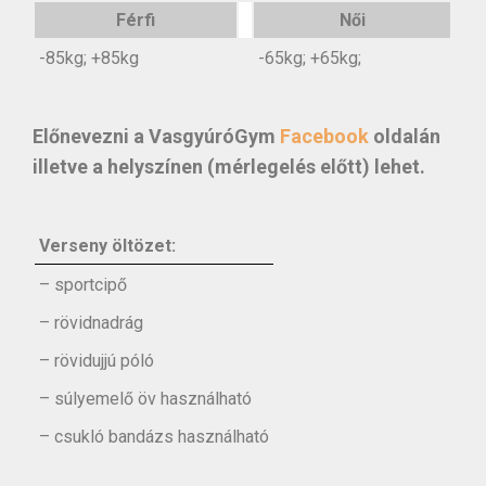
Férfi
Női
-85kg; +85kg
-65kg; +65kg;
Előnevezni a VasgyúróGym
Facebook
oldalán
illetve a helyszínen (mérlegelés előtt) lehet.
Verseny öltözet:
– sportcipő
– rövidnadrág
– rövidujjú póló
– súlyemelő öv használható
– csukló bandázs használható